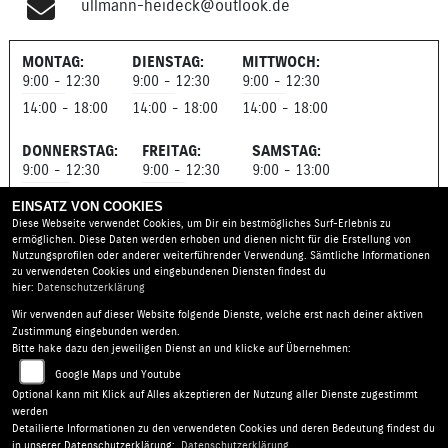
ullmann-heideck@outlook.de
Historie:
Seit 1983 Gebrauchtmotorrad Handel
MONTAG:
DIENSTAG:
MITTWOCH:
1992 Werkstatt und Motorradladenbau
9:00 - 12:30
9:00 - 12:30
9:00 - 12:30
Seit 1993: Suzuki Vertragshändler/Vertragswerkstatt
1994 - 1996: Suzuki Speercup Team mit guten Erfolgen
14:00 - 18:00
14:00 - 18:00
14:00 - 18:00
Seit 1996 sind wir ausschließlich für unsere Kunden da,
zu jeder Tages und Nachtzeit
DONNERSTAG:
FREITAG:
SAMSTAG:
9:00 - 12:30
9:00 - 12:30
9:00 - 13:00
14:00 - 18:00
14:00 - 18:00
EINSATZ VON COOKIES
Diese Webseite verwendet Cookies, um Dir ein bestmögliches Surf-Erlebnis zu
ermöglichen. Diese Daten werden erhoben und dienen nicht für die Erstellung von
Nutzungsprofilen oder anderer weiterführender Verwendung. Sämtliche Informationen
zu verwendeten Cookies und eingebundenen Diensten findest du
hier:
Datenschutzerklärung
Wir verwenden auf dieser Website folgende Dienste, welche erst nach deiner aktiven
Motorradschuppen Ullmann |
Industriepark 8 | 91180
Zustimmung eingebunden werden.
Heideck | Deutschland
Bitte hake dazu den jeweiligen Dienst an und klicke auf Übernehmen:
AGB
|
Impressum
|
Datenschutz
|
Disclaimer
|
Google Maps und Youtube
Barrierefreiheit
|
Batterieverordnung
Optional kann mit Klick auf Alles akzeptieren der Nutzung aller Dienste zugestimmt
werden
Detailierte Informationen zu den verwendeten Cookies und deren Bedeutung findest du
in unserer Datenschutzerklärung:
Datenschutzerklärung