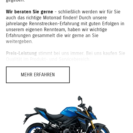
Wir beraten Sie gerne
- schließlich werden wir für Sie
auch das richtige Motorrad finden! Durch unsere
jahrelange Rennstrecken-Erfahrung mit guten Erfolgen in
unserem eigenen Rennteam, haben wir wichtige
Erfahrungen gesammelt die wir gerne an Sie
weitergeben.
Preis-Leistung
stimmt bei uns immer. Bei uns kaufen Sie
Qualität im Produkt- und Servicebereich.
Der Kunde ist König...
MEHR ERFAHREN
Dieses Motto ist bei Ullmann groß geschrieben und wir
bieten unseren Kunden Top-Qualität im Kundenservice.
Dazu gehören Leistungen wie:
kompetente Beratung durch geschultes Fachpersonal
beim Kauf eines unserer Neu- oder Gebraucht- fahrzeuge
bzw. Ersatz oder Zubehör