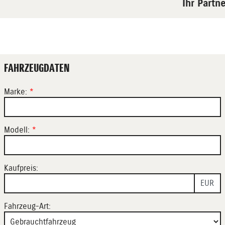
Ihr Partne
FAHRZEUGDATEN
Marke:
*
Modell:
*
Kaufpreis:
EUR
Fahrzeug-Art: